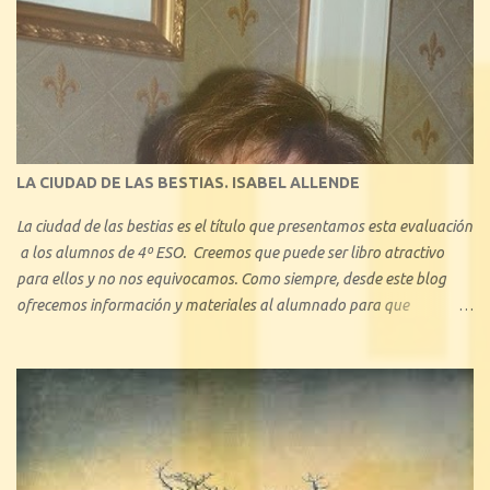
de la historia de la Literatura. Con 1º de Bachillerato y 3º ESO hemos
tratado minuciosamente el amor cortés medieval, y también, en
consecuencia, hemos visto el amor idealizado de los libros de
caballerías y novelas sentimentales, algo que les ha llamado mucho
la atención, ya que en pequeños aspectos, no se aleja demasiado del
amor actual. En este blog describiremos brevemente algunos de los
tipos de amor ejemplificando con algunas obras literarias conocidas:
LA CIUDAD DE LAS BESTIAS. ISABEL ALLENDE
La ciudad de las bestias es el título que presentamos esta evaluación
a los alumnos de 4º ESO. Creemos que puede ser libro atractivo
para ellos y no nos equivocamos. Como siempre, desde este blog
ofrecemos información y materiales al alumnado para que
profundice en el conocimiento de la obra. Se trata de una de las
novelas más conocidas -junto con el bestseller La casa de los
espíritus , y Retrato en sepia - de la chilena Isabel Allende. Con La
ciudad de las bestias, se inicia una trilogía que pretende acercar su
obra a la literatura juvenil.