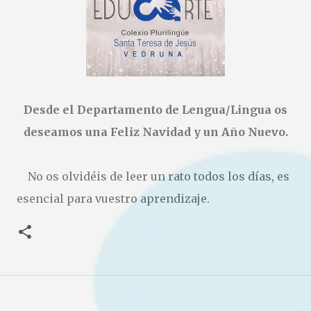
cuenta… ¡y la vuestra puede inspirar a muchos! Os dejamos
las bases: https://drive.google.com/file/d/1sKZNfJQ-
Y8DsiTC9cpq8aPIKPhTGBiKR/view?usp=sharing
Desde el Departamento de Lengua/Lingua os
deseamos una Feliz Navidad y un Año Nuevo.
No os olvidéis de leer un rato todos los días, es
esencial para vuestro aprendizaje.