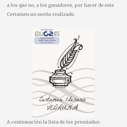
cuenta… ¡y la vuestra puede inspirar a muchos! Os dejamos
a los que no, a los ganadores, por hacer de este
las bases: https://drive.google.com/file/d/1sKZNfJQ-
Certamen un sueño realizado.
Y8DsiTC9cpq8aPIKPhTGBiKR/view?usp=sharing
A continuación la lista de los premiados: