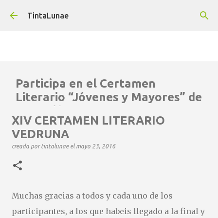
Ir al contenido principal
TintaLunae
Participa en el Certamen
Literario “Jóvenes y Mayores” de
La Región
XIV CERTAMEN LITERARIO
creada por
tintalunae
el
octubre 28, 2025
VEDRUNA
La Región os ofrece la oportunidad para dejar volar vuestra
creada por
tintalunae
el
mayo 23, 2016
imaginación, dar forma a vuestras ideas y compartir con otros
el poder de la palabra. algo valioso ya que os va a ayudar a
crecer como escritores e incluso como personas . Así que, ¡no
lo dudéis! Tomad papel y bolígrafo Y dejad que las palabras
Muchas gracias a todos y cada uno de los
fluyan. Y quién sabe… ¡quizás vuestro relato aparezca
publicado en La Región ! ¡Animaos a participar! Cada historia
participantes, a los que habeis llegado a la final y