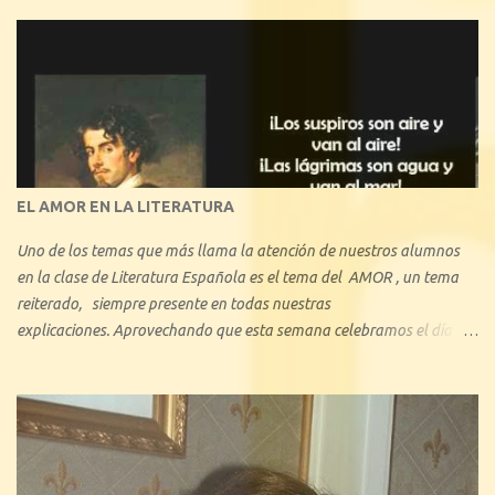
EL AMOR EN LA LITERATURA
Uno de los temas que más llama la atención de nuestros alumnos
en la clase de Literatura Española es el tema del AMOR , un tema
reiterado, siempre presente en todas nuestras
explicaciones. Aprovechando que esta semana celebramos el día de
los enamorados, se nos ha ocurrido hacer una reseña explicando
cuáles son los tipos de amor que nos hemos encontrado a lo largo
de la historia de la Literatura. Con 1º de Bachillerato y 3º ESO hemos
tratado minuciosamente el amor cortés medieval, y también, en
consecuencia, hemos visto el amor idealizado de los libros de
caballerías y novelas sentimentales, algo que les ha llamado mucho