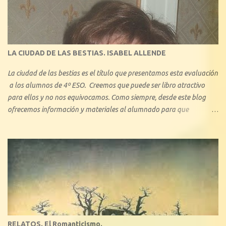
caballerías y novelas sentimentales, algo que les ha llamado mucho
la atención, ya que en pequeños aspectos, no se aleja demasiado del
amor actual. En este blog describiremos brevemente algunos de los
tipos de amor ejemplificando con algunas obras literarias conocidas:
LA CIUDAD DE LAS BESTIAS. ISABEL ALLENDE
La ciudad de las bestias es el título que presentamos esta evaluación
a los alumnos de 4º ESO. Creemos que puede ser libro atractivo
para ellos y no nos equivocamos. Como siempre, desde este blog
ofrecemos información y materiales al alumnado para que
profundice en el conocimiento de la obra. Se trata de una de las
novelas más conocidas -junto con el bestseller La casa de los
espíritus , y Retrato en sepia - de la chilena Isabel Allende. Con La
ciudad de las bestias, se inicia una trilogía que pretende acercar su
obra a la literatura juvenil.
RELATOS. El Romanticismo.