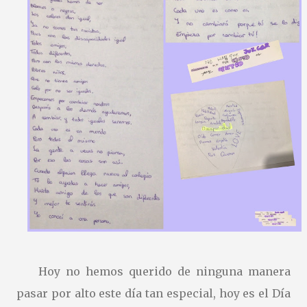
cuenta… ¡y la vuestra puede inspirar a muchos! Os dejamos
las bases: https://drive.google.com/file/d/1sKZNfJQ-
Y8DsiTC9cpq8aPIKPhTGBiKR/view?usp=sharing
Hoy no hemos querido de ninguna manera
pasar por alto este día tan especial, hoy es el Día