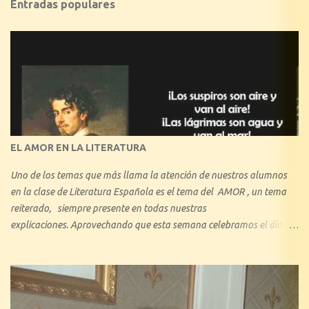
Entradas populares
EL AMOR EN LA LITERATURA
Uno de los temas que más llama la atención de nuestros alumnos
en la clase de Literatura Española es el tema del AMOR , un tema
reiterado, siempre presente en todas nuestras
explicaciones. Aprovechando que esta semana celebramos el día de
los enamorados, se nos ha ocurrido hacer una reseña explicando
cuáles son los tipos de amor que nos hemos encontrado a lo largo
de la historia de la Literatura. Con 1º de Bachillerato y 3º ESO hemos
tratado minuciosamente el amor cortés medieval, y también, en
consecuencia, hemos visto el amor idealizado de los libros de