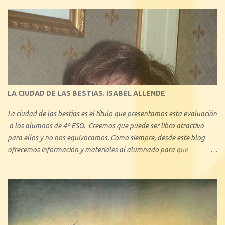
cuáles son los tipos de amor que nos hemos encontrado a lo largo
de la historia de la Literatura. Con 1º de Bachillerato y 3º ESO hemos
tratado minuciosamente el amor cortés medieval, y también, en
consecuencia, hemos visto el amor idealizado de los libros de
caballerías y novelas sentimentales, algo que les ha llamado mucho
la atención, ya que en pequeños aspectos, no se aleja demasiado del
amor actual. En este blog describiremos brevemente algunos de los
tipos de amor ejemplificando con algunas obras literarias conocidas:
LA CIUDAD DE LAS BESTIAS. ISABEL ALLENDE
La ciudad de las bestias es el título que presentamos esta evaluación
a los alumnos de 4º ESO. Creemos que puede ser libro atractivo
para ellos y no nos equivocamos. Como siempre, desde este blog
ofrecemos información y materiales al alumnado para que
profundice en el conocimiento de la obra. Se trata de una de las
novelas más conocidas -junto con el bestseller La casa de los
espíritus , y Retrato en sepia - de la chilena Isabel Allende. Con La
ciudad de las bestias, se inicia una trilogía que pretende acercar su
obra a la literatura juvenil.