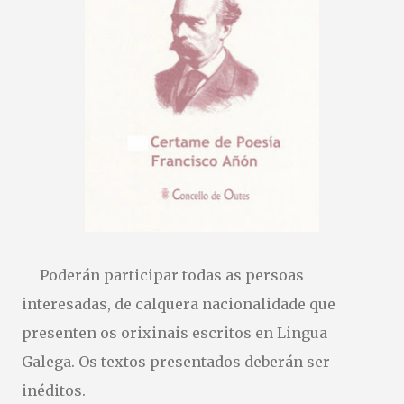
cuenta… ¡y la vuestra puede inspirar a muchos! Os dejamos
las bases: https://drive.google.com/file/d/1sKZNfJQ-
Y8DsiTC9cpq8aPIKPhTGBiKR/view?usp=sharing
Poderán participar todas as persoas
interesadas, de calquera nacionalidade que
presenten os orixinais escritos en Lingua
Galega. Os textos presentados deberán ser
inéditos.