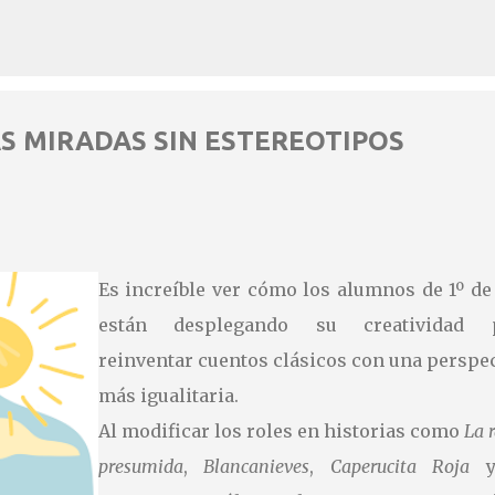
Ir al contenido principal
S MIRADAS SIN ESTEREOTIPOS
erario “Jóvenes y Mayores” de La Regió
Es increíble ver cómo los alumnos de 1º de
estra imaginación, dar forma a vuestras ideas y compartir con otros el po
r como escritores e incluso como personas . Así que, ¡no lo dudéis! Tomad
están desplegando su creatividad 
abe… ¡quizás vuestro relato aparezca publicado en La Región ! ¡Animaos a
reinventar cuentos clásicos con una perspe
inspirar a muchos! Os dejamos las bases:
más igualitaria.
9cpq8aPIKPhTGBiKR/view?usp=sharing
Al modificar los roles en historias como
La r
presumida
,
Blancanieves
,
Caperucita Roja