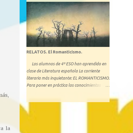
que profundice en el conocimiento de la obra.
Se trata de una de las novelas más conocidas
-junto con el bestseller La casa de los espíritus
, y Retrato en sepia - de la chilena Isabel
Allende. Con La ciudad de las bestias, se inicia
una trilogía que pretende acercar su obra a la
literatura juvenil.
RELATOS. El Romanticismo.
Los alumnos de 4º ESO han aprendido en
clase de Literatura española La corriente
literaria más inquietante: EL ROMANTICISMO.
Para poner en práctica los conocimientos
adquiridos, todos han escrito un relato.
más,
Aquí dejamos una pequeña muestra del
trabajo de nuestros “jóvenes escritores”.
a la