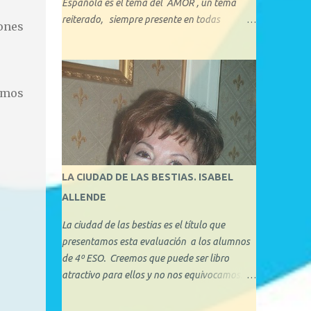
Española es el tema del AMOR , un tema
reiterado, siempre presente en todas
ones
nuestras explicaciones. Aprovechando que
esta semana celebramos el día de los
enamorados, se nos ha ocurrido hacer una
reseña explicando cuáles son los tipos de
jamos
amor que nos hemos encontrado a lo largo
de la historia de la Literatura. Con 1º de
Bachillerato y 3º ESO hemos tratado
minuciosamente el amor cortés medieval, y
también, en consecuencia, hemos visto el
LA CIUDAD DE LAS BESTIAS. ISABEL
amor idealizado de los libros de caballerías y
ALLENDE
novelas sentimentales, algo que les ha
llamado mucho la atención, ya que en
La ciudad de las bestias es el título que
pequeños aspectos, no se aleja demasiado
presentamos esta evaluación a los alumnos
del amor actual. En este blog describiremos
de 4º ESO. Creemos que puede ser libro
brevemente algunos de los tipos de amor
atractivo para ellos y no nos equivocamos.
ejemplificando con algunas obras literarias
Como siempre, desde este blog ofrecemos
conocidas:
información y materiales al alumnado para