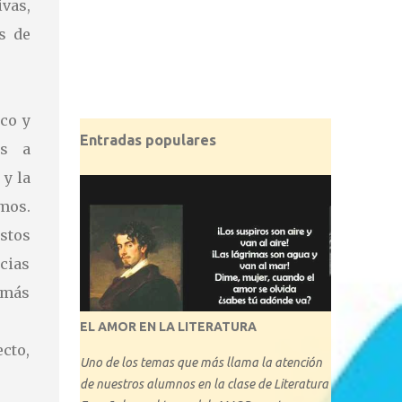
vas,
s de
ico y
Entradas populares
es a
 y la
mos.
stos
cias
 más
EL AMOR EN LA LITERATURA
cto,
Uno de los temas que más llama la atención
de nuestros alumnos en la clase de Literatura