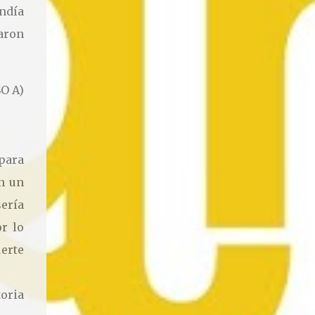
ndía
aron
O A)
 para
on un
sería
r lo
uerte
oria