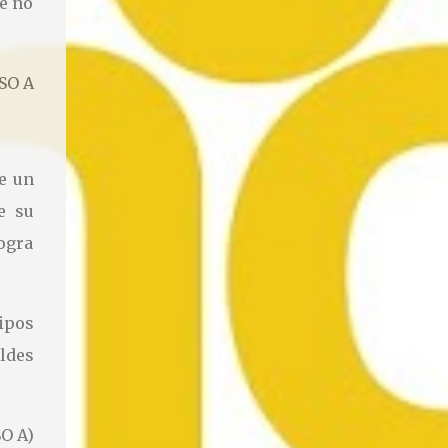
e no
ESO A
de un
e su
logra
ipos
ldes
SO A)