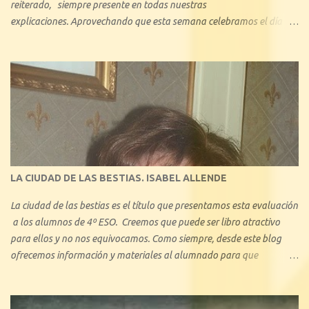
reiterado, siempre presente en todas nuestras
explicaciones. Aprovechando que esta semana celebramos el día de
los enamorados, se nos ha ocurrido hacer una reseña explicando
cuáles son los tipos de amor que nos hemos encontrado a lo largo
de la historia de la Literatura. Con 1º de Bachillerato y 3º ESO hemos
tratado minuciosamente el amor cortés medieval, y también, en
consecuencia, hemos visto el amor idealizado de los libros de
caballerías y novelas sentimentales, algo que les ha llamado mucho
la atención, ya que en pequeños aspectos, no se aleja demasiado del
amor actual. En este blog describiremos brevemente algunos de los
tipos de amor ejemplificando con algunas obras literarias conocidas:
LA CIUDAD DE LAS BESTIAS. ISABEL ALLENDE
La ciudad de las bestias es el título que presentamos esta evaluación
a los alumnos de 4º ESO. Creemos que puede ser libro atractivo
para ellos y no nos equivocamos. Como siempre, desde este blog
ofrecemos información y materiales al alumnado para que
profundice en el conocimiento de la obra. Se trata de una de las
novelas más conocidas -junto con el bestseller La casa de los
espíritus , y Retrato en sepia - de la chilena Isabel Allende. Con La