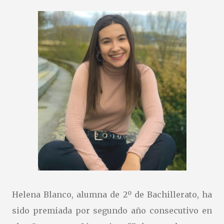
cuenta… ¡y la vuestra puede inspirar a muchos! Os dejamos
las bases: https://drive.google.com/file/d/1sKZNfJQ-
Y8DsiTC9cpq8aPIKPhTGBiKR/view?usp=sharing
Helena Blanco, alumna de 2º de Bachillerato, ha
sido premiada por segundo año consecutivo en