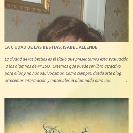
de la historia de la Literatura. Con 1º de Bachillerato y 3º ESO hemos
tratado minuciosamente el amor cortés medieval, y también, en
consecuencia, hemos visto el amor idealizado de los libros de
caballerías y novelas sentimentales, algo que les ha llamado mucho
la atención, ya que en pequeños aspectos, no se aleja demasiado del
amor actual. En este blog describiremos brevemente algunos de los
tipos de amor ejemplificando con algunas obras literarias conocidas:
LA CIUDAD DE LAS BESTIAS. ISABEL ALLENDE
La ciudad de las bestias es el título que presentamos esta evaluación
a los alumnos de 4º ESO. Creemos que puede ser libro atractivo
para ellos y no nos equivocamos. Como siempre, desde este blog
ofrecemos información y materiales al alumnado para que
profundice en el conocimiento de la obra. Se trata de una de las
novelas más conocidas -junto con el bestseller La casa de los
espíritus , y Retrato en sepia - de la chilena Isabel Allende. Con La
ciudad de las bestias, se inicia una trilogía que pretende acercar su
obra a la literatura juvenil.