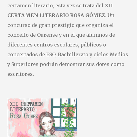
cuenta… ¡y la vuestra puede inspirar a muchos! Os dejamos
certamen literario, esta vez se trata del
XII
las bases: https://drive.google.com/file/d/1sKZNfJQ-
CERTAMEN LITERARIO ROSA GÓMEZ
Y8DsiTC9cpq8aPIKPhTGBiKR/view?usp=sharing
. Un
concurso de gran prestigio que organiza el
concello de Ourense y en el que alumnos de
diferentes centros escolares, públicos o
concertados de ESO, Bachillerato y ciclos Medios
y Superiores podrán demostrar sus dotes como
escritores.