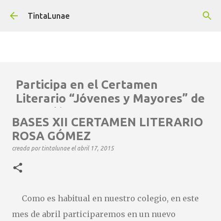
Ir al contenido principal
TintaLunae
Participa en el Certamen
Literario “Jóvenes y Mayores” de
La Región
BASES XII CERTAMEN LITERARIO
creada por
tintalunae
el
octubre 28, 2025
ROSA GÓMEZ
La Región os ofrece la oportunidad para dejar volar vuestra
creada por
tintalunae
el
abril 17, 2015
imaginación, dar forma a vuestras ideas y compartir con otros
el poder de la palabra. algo valioso ya que os va a ayudar a
crecer como escritores e incluso como personas . Así que, ¡no
lo dudéis! Tomad papel y bolígrafo Y dejad que las palabras
Como es habitual en nuestro colegio, en este
fluyan. Y quién sabe… ¡quizás vuestro relato aparezca
publicado en La Región ! ¡Animaos a participar! Cada historia
mes de abril participaremos en un nuevo