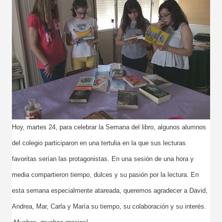
cuenta… ¡y la vuestra puede inspirar a muchos! Os dejamos
las bases: https://drive.google.com/file/d/1sKZNfJQ-
Y8DsiTC9cpq8aPIKPhTGBiKR/view?usp=sharing
Hoy, martes 24, para celebrar la Semana del libro, algunos alumnos
del colegio participaron en una tertulia en la que sus lecturas
favoritas serían las protagonistas. En una sesión de una hora y
media compartieron tiempo, dulces y su pasión por la lectura. En
esta semana especialmente atareada, queremos agradecer a David,
Andrea, Mar, Carla y María su tiem
po, su colaboración y su interés.