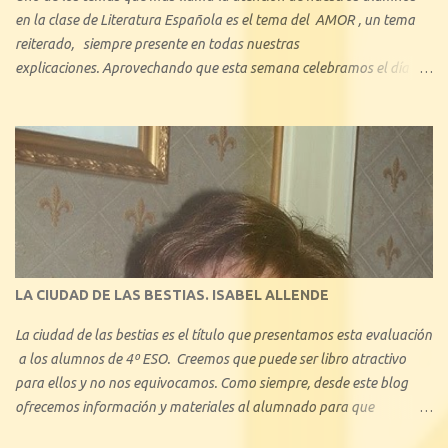
en la clase de Literatura Española es el tema del AMOR , un tema
reiterado, siempre presente en todas nuestras
explicaciones. Aprovechando que esta semana celebramos el día de
los enamorados, se nos ha ocurrido hacer una reseña explicando
cuáles son los tipos de amor que nos hemos encontrado a lo largo
de la historia de la Literatura. Con 1º de Bachillerato y 3º ESO hemos
tratado minuciosamente el amor cortés medieval, y también, en
consecuencia, hemos visto el amor idealizado de los libros de
caballerías y novelas sentimentales, algo que les ha llamado mucho
la atención, ya que en pequeños aspectos, no se aleja demasiado del
amor actual. En este blog describiremos brevemente algunos de los
tipos de amor ejemplificando con algunas obras literarias conocidas:
LA CIUDAD DE LAS BESTIAS. ISABEL ALLENDE
La ciudad de las bestias es el título que presentamos esta evaluación
a los alumnos de 4º ESO. Creemos que puede ser libro atractivo
para ellos y no nos equivocamos. Como siempre, desde este blog
ofrecemos información y materiales al alumnado para que
profundice en el conocimiento de la obra. Se trata de una de las