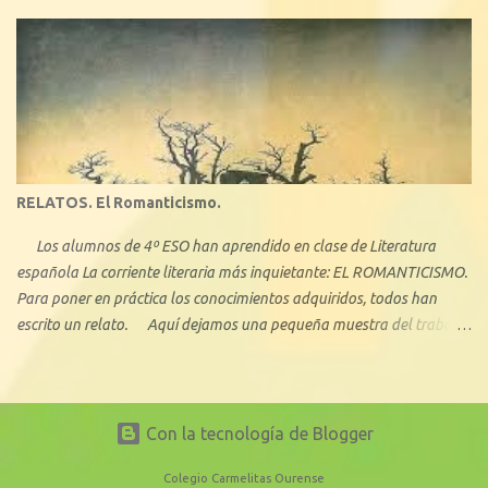
novelas más conocidas -junto con el bestseller La casa de los
espíritus , y Retrato en sepia - de la chilena Isabel Allende. Con La
ciudad de las bestias, se inicia una trilogía que pretende acercar su
obra a la literatura juvenil.
RELATOS. El Romanticismo.
Los alumnos de 4º ESO han aprendido en clase de Literatura
española La corriente literaria más inquietante: EL ROMANTICISMO.
Para poner en práctica los conocimientos adquiridos, todos han
escrito un relato. Aquí dejamos una pequeña muestra del trabajo
de nuestros “jóvenes escritores”.
Con la tecnología de Blogger
Colegio Carmelitas Ourense