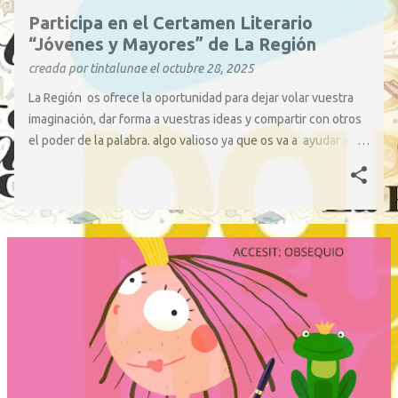
d
Participa en el Certamen Literario
a
“Jóvenes y Mayores” de La Región
s
creada por
tintalunae
el
octubre 28, 2025
La Región os ofrece la oportunidad para dejar volar vuestra
imaginación, dar forma a vuestras ideas y compartir con otros
el poder de la palabra. algo valioso ya que os va a ayudar a
crecer como escritores e incluso como personas . Así que, ¡no
lo dudéis! Tomad papel y bolígrafo Y dejad que las palabras
fluyan. Y quién sabe… ¡quizás vuestro relato aparezca
publicado en La Región ! ¡Animaos a participar! Cada historia
cuenta… ¡y la vuestra puede inspirar a muchos! Os dejamos
las bases: https://drive.google.com/file/d/1sKZNfJQ-
Y8DsiTC9cpq8aPIKPhTGBiKR/view?usp=sharing